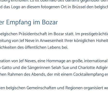
stberg enthüllen. Es ist oberhalb des Gartens gegenüber 
 das Logo an diesem fotogenen Ort in Brüssel den belgisch
her Empfang im Bozar
lgischen Präsidentschaft im Bozar statt. Im prestigeträch
eitung von Jef Neve in Anwesenheit Ihrer königlichen Hohei
lichkeiten des öffentlichen Lebens bei.
ation von Jef Neves, eine Hommage an große, international 
 Gatto und die Sängerinnen Selah Sue und Charlotte Adigér
schen Rahmen des Abends, der mit einem Cocktailempfang e
en belgischen Gemeinschaften und Regionen organisiert wurd