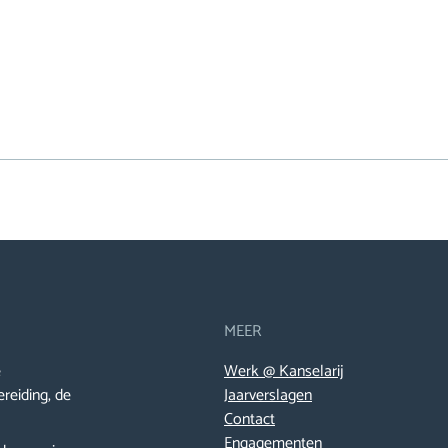
MEER
e
Werk @ Kanselarij
ereiding, de
Jaarverslagen
Contact
Engagementen