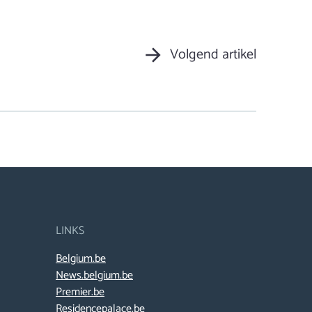
Volgend artikel
LINKS
Belgium.be
News.belgium.be
Premier.be
Residencepalace.be