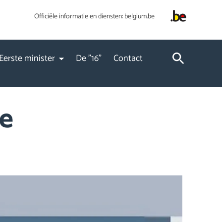
Officiële informatie en diensten:
belgium.be
Eerste minister
De "16"
Contact
je